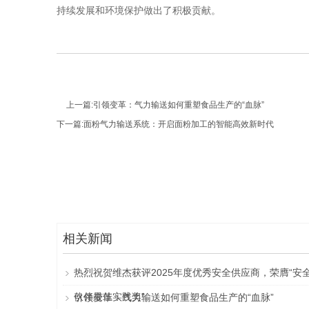
持续发展和环境保护做出了积极贡献。
上一篇:
引领变革：气力输送如何重塑食品生产的“血脉”
下一篇:
面粉气力输送系统：开启面粉加工的智能高效新时代
相关新闻
热烈祝贺维杰获评2025年度优秀安全供应商，荣膺“安
伙伴最佳实践奖”
引领变革：气力输送如何重塑食品生产的“血脉”