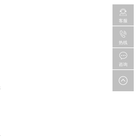
客服
，
热线
咨询
等
可