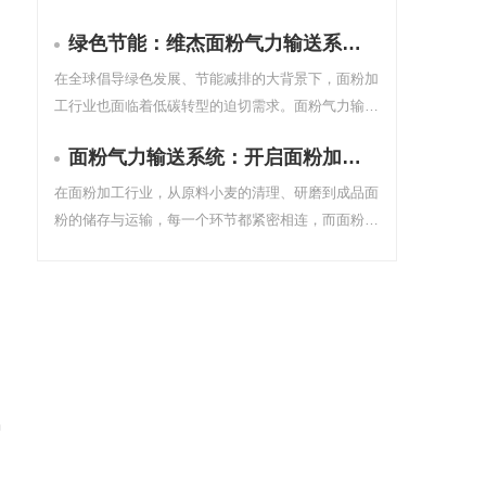
系统，才是决定生产效率与品质的关键。传统的人工
绿色节能：维杰面粉气力输送系统引领行业低碳转型
投料、机械输送方式正逐渐被一种更高效、更洁净的
技术所取代：气力输送。
在全球倡导绿色发展、节能减排的大背景下，面粉加
工行业也面临着低碳转型的迫切需求。面粉气力输送
系统作为面粉加工过程中的重要环节，其能耗和环保
面粉气力输送系统：开启面粉加工的智能高效新时代
性能直接影响着企业的生产成本和环境影响。维杰自
动化推出的面粉气力输送系统，以绿色节能为核心理
在面粉加工行业，从原料小麦的清理、研磨到成品面
念，为面粉加工行业的低碳转型提供了有力支持。
粉的储存与运输，每一个环节都紧密相连，而面粉的
输送更是贯穿其中的关键脉络。传统输送方式不仅效
率低下，还容易出现面粉泄漏、污染等问题，影响产
品质量与生产环境。维杰自动化推出的面粉气力输送
系统，以其智能高效的特点，为面粉加工行业带来了
全新的变革。
中
出