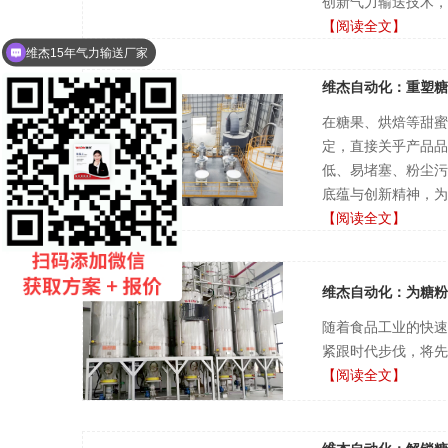
创新气力输送技术，
【阅读全文】
维杰15年气力输送厂家
维杰自动化：重塑糖
在糖果、烘焙等甜蜜
定，直接关乎产品品
低、易堵塞、粉尘污
底蕴与创新精神，为
【阅读全文】
维杰自动化：为糖粉
随着食品工业的快速
紧跟时代步伐，将先
【阅读全文】