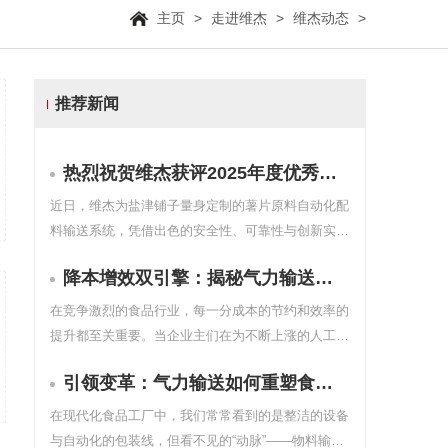
主页
>
走进维杰
>
维杰动态
>
推荐新闻
热烈祝贺维杰获评2025年度优秀安全供应商，荣膺“安全合作伙伴最佳实践奖”
近日，维杰为盐津铺子量身定制的薯片原料自动化配
料输送系统，凭借出色的安全性、可靠性与创新实
践，荣获客户颁发的 “2025年度优秀安全供应商” 与
降本增效双引擎：揭秘气力输送的经济账
“安全合作伙伴最佳实践奖” 。这不仅是一份荣誉，更
是客户对我们技术实力、项目交付与服务品质的高度
在竞争激烈的食品行业，每一分成本的节约和效率的
认可。
提升都至关重要。当企业主们在为不断上涨的人工成
本、高昂的物料损耗和繁琐的清洁维护而烦恼时，气
引领变革：气力输送如何重塑食品生产的“血脉”
力输送系统提供了一份令人惊喜的“经济答卷”。
在现代化食品工厂中，我们常常看到的是整洁的设备
与自动化的包装线，但看不见的“动脉”——物料输送