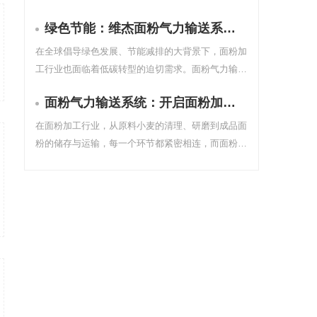
系统，才是决定生产效率与品质的关键。传统的人工
绿色节能：维杰面粉气力输送系统引领行业低碳转型
投料、机械输送方式正逐渐被一种更高效、更洁净的
技术所取代：气力输送。
在全球倡导绿色发展、节能减排的大背景下，面粉加
工行业也面临着低碳转型的迫切需求。面粉气力输送
系统作为面粉加工过程中的重要环节，其能耗和环保
面粉气力输送系统：开启面粉加工的智能高效新时代
性能直接影响着企业的生产成本和环境影响。维杰自
动化推出的面粉气力输送系统，以绿色节能为核心理
在面粉加工行业，从原料小麦的清理、研磨到成品面
念，为面粉加工行业的低碳转型提供了有力支持。
粉的储存与运输，每一个环节都紧密相连，而面粉的
输送更是贯穿其中的关键脉络。传统输送方式不仅效
率低下，还容易出现面粉泄漏、污染等问题，影响产
品质量与生产环境。维杰自动化推出的面粉气力输送
系统，以其智能高效的特点，为面粉加工行业带来了
全新的变革。