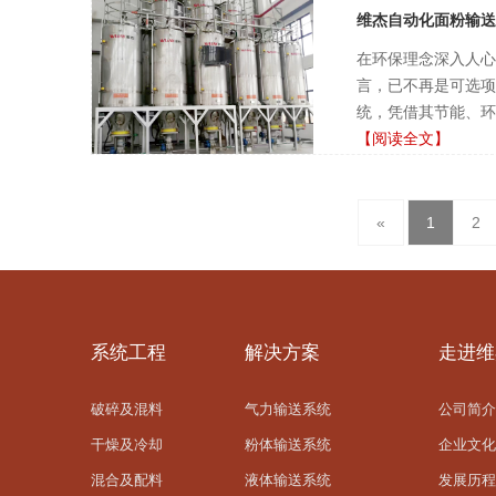
维杰自动化面粉输送
在环保理念深入人心
言，已不再是可选项
统，凭借其节能、环
【阅读全文】
«
1
2
系统工程
解决方案
走进维
破碎及混料
气力输送系统
公司简介
干燥及冷却
粉体输送系统
企业文化
混合及配料
液体输送系统
发展历程