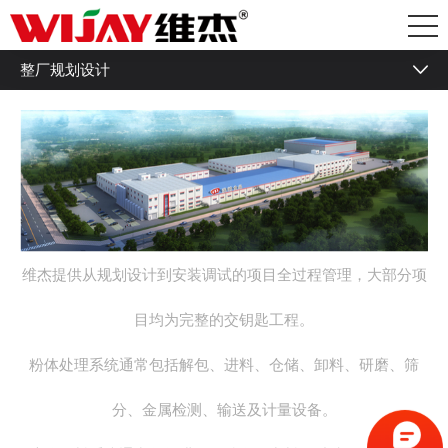
整厂规划设计
气力输送系统
粉体输送系统
液体输送系统
正压气力输送系统
负压气力输送系统
维杰提供从规划设计到安装调试的项目全过程管理，大部分项
中央供料系统
目均为完整的交钥匙工程。
自动称重配料系统
粉体处理系统通常包括解包、进料、仓储、卸料、研磨、筛
稀相输送系统
分、金属检测、输送及计量设备。
密相输送系统