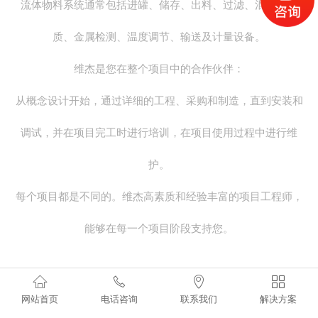
流体物料系统通常包括进罐、储存、出料、过滤、混合、均
中间相输送系统
质、金属检测、温度调节、输送及计量设备。
整厂规划设计
维杰是您在整个项目中的合作伙伴：
从概念设计开始，通过详细的工程、采购和制造，直到安装和
调试，并在项目完工时进行培训，在项目使用过程中进行维
护。
每个项目都是不同的。维杰高素质和经验丰富的项目工程师，
能够在每一个项目阶段支持您。




整厂物料自动化
流程图
网站首页
电话咨询
联系我们
解决方案