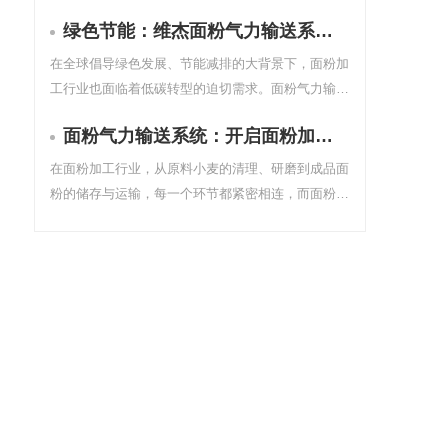
系统，才是决定生产效率与品质的关键。传统的人工
绿色节能：维杰面粉气力输送系统引领行业低碳转型
投料、机械输送方式正逐渐被一种更高效、更洁净的
技术所取代：气力输送。
在全球倡导绿色发展、节能减排的大背景下，面粉加
工行业也面临着低碳转型的迫切需求。面粉气力输送
系统作为面粉加工过程中的重要环节，其能耗和环保
面粉气力输送系统：开启面粉加工的智能高效新时代
性能直接影响着企业的生产成本和环境影响。维杰自
动化推出的面粉气力输送系统，以绿色节能为核心理
在面粉加工行业，从原料小麦的清理、研磨到成品面
念，为面粉加工行业的低碳转型提供了有力支持。
粉的储存与运输，每一个环节都紧密相连，而面粉的
输送更是贯穿其中的关键脉络。传统输送方式不仅效
率低下，还容易出现面粉泄漏、污染等问题，影响产
品质量与生产环境。维杰自动化推出的面粉气力输送
系统，以其智能高效的特点，为面粉加工行业带来了
全新的变革。