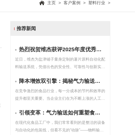
主页
>
客户案例
>
塑料行业
>
推荐新闻
热烈祝贺维杰获评2025年度优秀安全供应商，荣膺“安全合作伙伴最佳实践奖”
近日，维杰为盐津铺子量身定制的薯片原料自动化配
料输送系统，凭借出色的安全性、可靠性与创新实
践，荣获客户颁发的 “2025年度优秀安全供应商” 与
降本增效双引擎：揭秘气力输送的经济账
“安全合作伙伴最佳实践奖” 。这不仅是一份荣誉，更
是客户对我们技术实力、项目交付与服务品质的高度
在竞争激烈的食品行业，每一分成本的节约和效率的
认可。
提升都至关重要。当企业主们在为不断上涨的人工成
在
本、高昂的物料损耗和繁琐的清洁维护而烦恼时，气
引领变革：气力输送如何重塑食品生产的“血脉”
力输送系统提供了一份令人惊喜的“经济答卷”。
在现代化食品工厂中，我们常常看到的是整洁的设备
与自动化的包装线，但看不见的“动脉”——物料输送